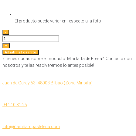
El producto puede variar en respecto a la foto
Mini
-
tarta
de
+
Fresa
Añadir al carrito
cantidad
¿Tienes dudas sobre el producto: Mini tarta de Fresa? ¡Contacta con
nosotros y te las resolveremos lo antes posible!
Juan de Garay 53 -48003 Bilbao (Zona Miribilla)
944 10 31 25
info@ñamñampasteleria.com