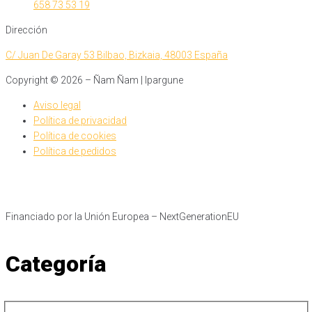
658 73 53 19
Dirección
C/ Juan De Garay 53 Bilbao, Bizkaia, 48003 España
Copyright ©
2026
– Ñam Ñam | Ipargune
Aviso legal
Política de privacidad
Política de cookies
Política de pedidos
Financiado por la Unión Europea – NextGenerationEU​
Categoría