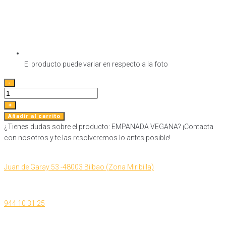
El producto puede variar en respecto a la foto
EMPANADA
-
VEGANA
cantidad
+
Añadir al carrito
¿Tienes dudas sobre el producto: EMPANADA VEGANA? ¡Contacta
con nosotros y te las resolveremos lo antes posible!
Juan de Garay 53 -48003 Bilbao (Zona Miribilla)
944 10 31 25