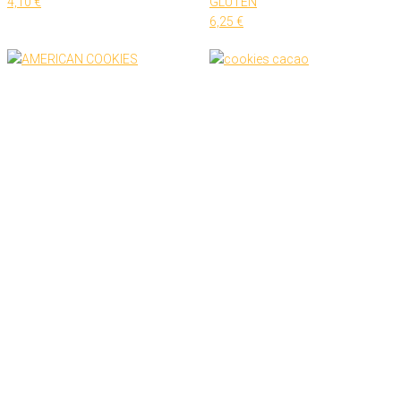
4,10
€
GLUTEN
6,25
€