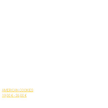
AMERICAN COOKIES
Rango
19,00
€
-
36,00
€
de
precios: