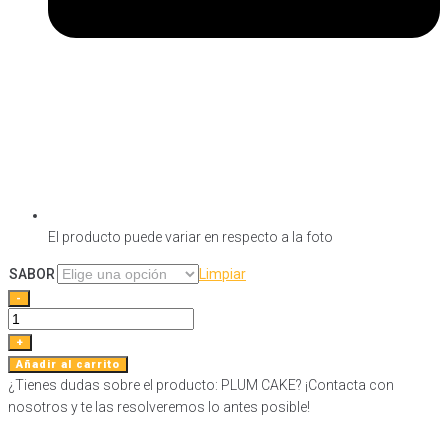
El producto puede variar en respecto a la foto
SABOR
Limpiar
PLUM
-
CAKE
cantidad
+
Añadir al carrito
¿Tienes dudas sobre el producto: PLUM CAKE? ¡Contacta con
nosotros y te las resolveremos lo antes posible!