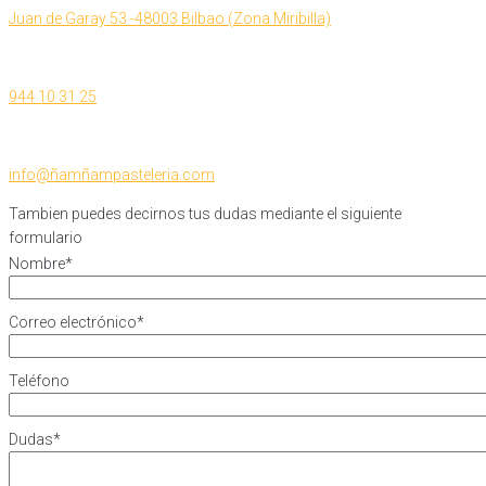
Juan de Garay 53 -48003 Bilbao (Zona Miribilla)
944 10 31 25
info@ñamñampasteleria.com
Tambien puedes decirnos tus dudas mediante el siguiente
formulario
Nombre
*
Correo electrónico
*
Teléfono
Dudas
*